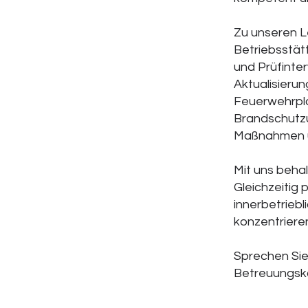
Zu unseren L
Betriebsstät
und Prüfinte
Aktualisierun
Feuerwehrpla
Brandschutzu
Maßnahmen ü
Mit uns behalt
Gleichzeitig 
innerbetriebl
konzentriere
Sprechen Sie
Betreuungsko