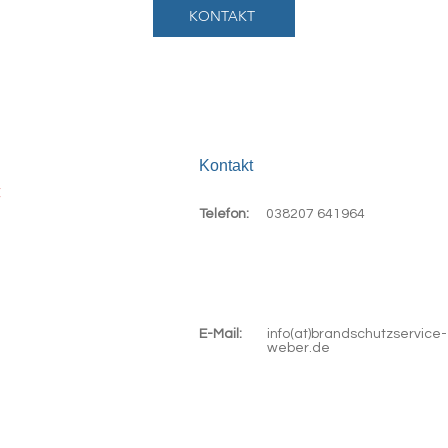
KONTAKT
Kontakt
c
Telefon:
038207 641964
E-Mail:
info(at)brandschutzservice-
weber.de