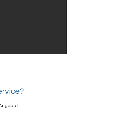
ervice?
s Angebot