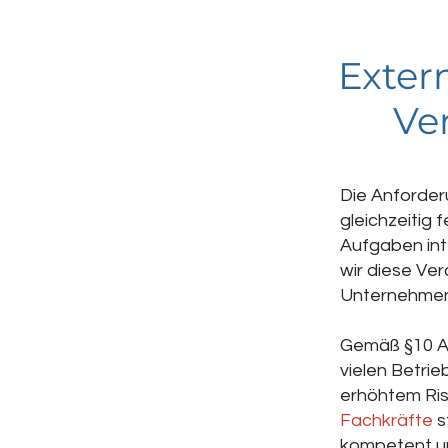
Exter
Ve
Die Anforder
gleichzeitig 
Aufgaben int
wir diese Ver
Unternehmen
Gemäß §10 Ar
vielen Betri
erhöhtem Ris
Fachkräfte
s
kompetent un