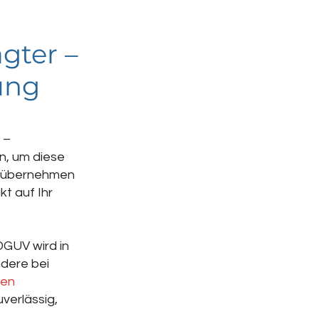
gter –
ung
 –
en, um diese
übernehmen
kt auf Ihr
GUV wird in
ndere bei
ten
verlässig,