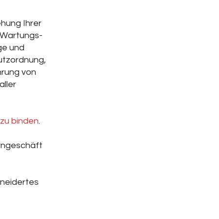
hung Ihrer
u Wartungs-
ge und
hutzordnung,
hrung von
ller
zu binden
.
erngeschäft
hneidertes